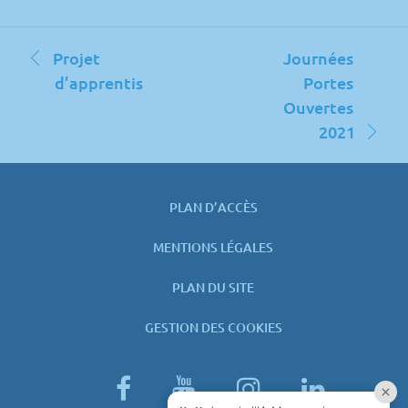
Navigation
Projet
Journées
de
d’apprentis
Portes
l’article
Ouvertes
2021
PLAN D’ACCÈS
MENTIONS LÉGALES
PLAN DU SITE
GESTION DES COOKIES
facebook
youtube
instagram
linked