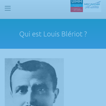
Panneau de gestion des cookies
Mecavenir
Qui est Louis Blériot ?