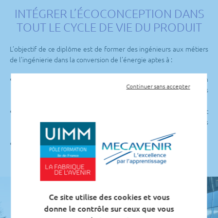
INTÉGRER L’ÉCOCONCEPTION DANS
TOUT LE CYCLE DE VIE DU PRODUIT
L’objectif de ce diplôme est de former des ingénieurs aux métiers
de l’ingénierie dans la conversion de l’énergie aptes à :
Concevoir des systèmes et des procédés énergétiques en
Continuer sans accepter
anticipant les enjeux stratégiques du développement des
énergies nouvelles.
Appréhender les perspectives du changement économique et
managérial soulevées par l’écologie industrielle dans les
projets de la vie du produit, de sa conception à son recyclage.
Travailler avec une équipe projet.
Ce site utilise des cookies et vous
donne le contrôle sur ceux que vous