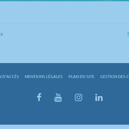
es
N D’ACCÈS
MENTIONS LÉGALES
PLAN DU SITE
GESTION DES 
facebook
youtube
instagram
linked