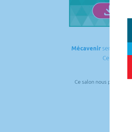
Mécavenir
sera présen
Ce samedi
Ce salon nous permettra
mais au
L’altern
N’hés