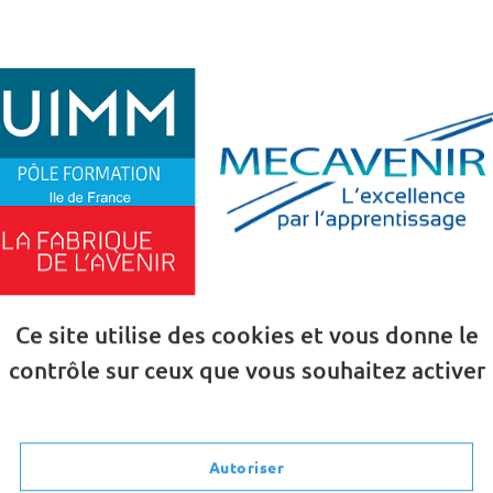
Studyrama de la Poursuite d’Etu
t lors du Salon
15 Janvier 2022
à la Cité Internationale Universita
 de vous expliquer les différentes formations que nous
Ce site utilise des cookies et vous donne le
ssi de vous orienter au mieux selon vos choix et votre p
contrôle sur ceux que vous souhaitez activer
ance vous intéresse ? Les métiers de l’industrie vous pass
itez plus, et venez nous rencontrer sur le Salon au
stand
Autoriser
Le salon ouvrira ses portes de 10H à 17H.