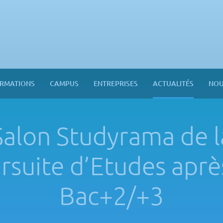
RMATIONS
CAMPUS
ENTREPRISES
ACTUALITÉS
NOU
Salon Studyrama de l
rsuite d’Etudes aprè
Bac+2/+3