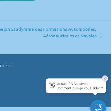
Salon Studyrama des Formations Automobiles,
Aéronautiques et Navales
COOKIES
in