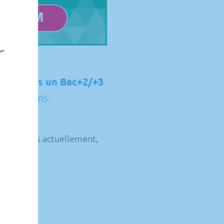
des après un Bac+2/+3
ire de Paris.
 proposons actuellement,
arcours.
ionnent ?
 n°14
!