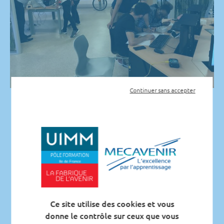
Continuer sans accepter
Le CFAI Mécavenir invite le grand public et notamment les jeunes
collégiens et lycéens à découvrir la diversité des métiers du
secteur de l’industrie,
un secteur dynamique, riche et plein
d’opportunités !
Pour vous inscrire à la journée porte ouverte, inscrivez-vous dès
maintenant !
Ce site utilise des cookies et vous
donne le contrôle sur ceux que vous
Inscriptions aux Journées Portes Ouvertes – Mantes-la-ville