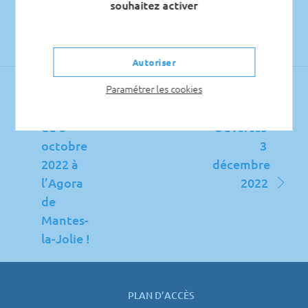
souhaitez activer
Autoriser
Navigation
Job
Journée
Paramétrer les cookies
de
dating
Portes
l’article
du 5
Ouvertes
octobre
3
2022 à
décembre
l’Agora
2022
de
Mantes-
la-Jolie !
PLAN D’ACCÈS