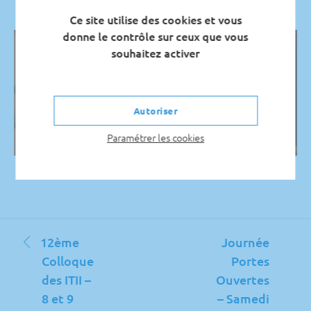
Site des Chênes
Ce site utilise des cookies et vous
33 boulevard du Port 95000 Cergy-Pontoise
donne le contrôle sur ceux que vous
souhaitez activer
Autoriser
Paramétrer les cookies
Navigation
12ème
Journée
de
Colloque
Portes
l’article
des ITII –
Ouvertes
8 et 9
– Samedi