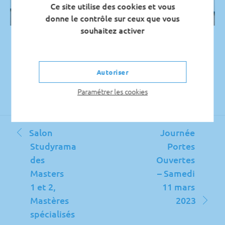
Ce site utilise des cookies et vous
donne le contrôle sur ceux que vous
souhaitez activer
Autoriser
Paramétrer les cookies
Navigation
Salon
Journée
de
Studyrama
Portes
l’article
des
Ouvertes
Masters
– Samedi
1 et 2,
11 mars
Mastères
2023
spécialisés