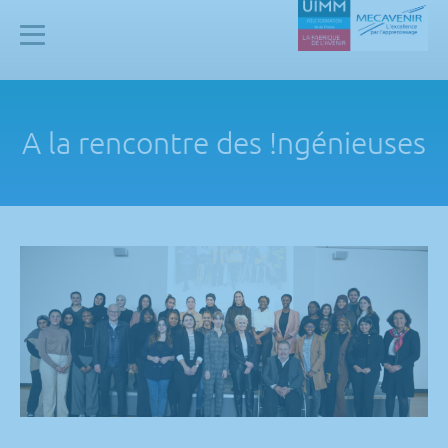
Panneau de gestion des cookies
Mecavenir
A la rencontre des !ngénieuses