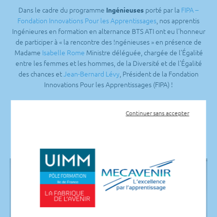
Dans le cadre du programme
porté par la
FIPA –
Ingénieuses
Fondation Innovations Pour les Apprentissages
, nos apprentis
Ingénieures en formation en alternance BTS ATI ont eu l’honneur
de participer à « la rencontre des !ngénieuses » en présence de
Madame
Isabelle Rome
Ministre déléguée, chargée de l’Égalité
entre les femmes et les hommes, de la Diversité et de l’Égalité
des chances et
Jean-Bernard Lévy
, Président de la Fondation
Innovations Pour les Apprentissages (FIPA) !
L’occasion pour nos jeunes femmes d’échanger sur des questions
Continuer sans accepter
sur la féminisation des métiers liés à la transition énergétique et
digitale dans le secteur de l’ingénierie !
Pour en savoir plus :
https://youtu.be/9Dz98vz46Eg