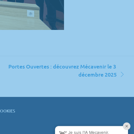
Portes Ouvertes : découvrez Mécavenir le 3
décembre 2025
COOKIES
in