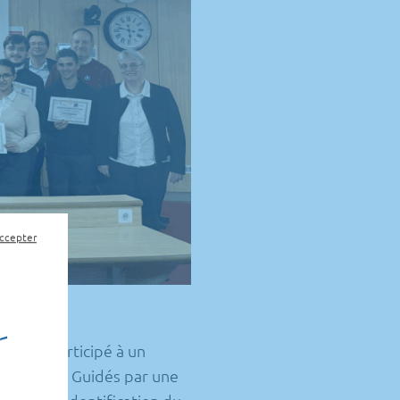
accepter
ion
ont participé à un
e innovant. Guidés par une