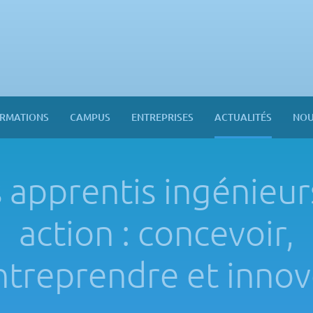
RMATIONS
CAMPUS
ENTREPRISES
ACTUALITÉS
NOU
 apprentis ingénieur
action : concevoir,
ntreprendre et innov