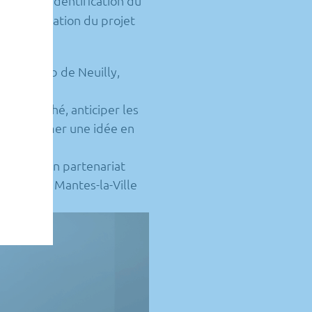
tudes : identification du
, structuration du projet
otary Club de Neuilly
,
er un marché, anticiper les
 transformer une idée en
concours en partenariat
re site de Mantes-la-Ville