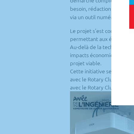
démarche complète, ils on
besoin, rédaction d’un cahi
via un outil numérique et é
Le projet s’est conclu par
permettant aux étudiants 
Au-delà de la technique, ce 
impacts économiques et en
projet viable.
Cette initiative se poursu
avec le
Rotary Club du Vés
avec le
Rotary Club d’Aube