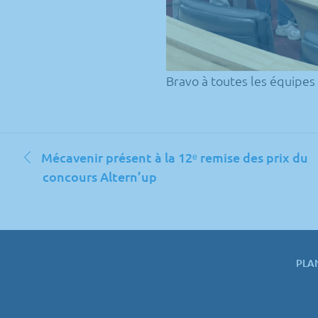
Bravo à toutes les équipes
Navigation
Mécavenir présent à la 12ᵉ remise des prix du
de
concours Altern’up
l’article
PLA