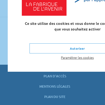
Navigation
Ce site utilise des cookies et vous donne le co
Journée
5
de
que vous souhaitez activer
Portes
nouveaux
l’article
Ouvertes
diplômes
Campus
pour la
Autoriser
de
rentrée
Mantes
2019
Paramétrer les cookies
PLAN D’ACCÈS
MENTIONS LÉGALES
PLAN DU SITE